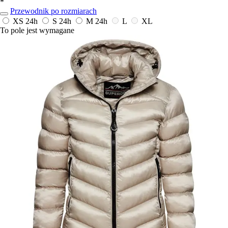
*
Przewodnik po rozmiarach
XS
24h
S
24h
M
24h
L
XL
To pole jest wymagane