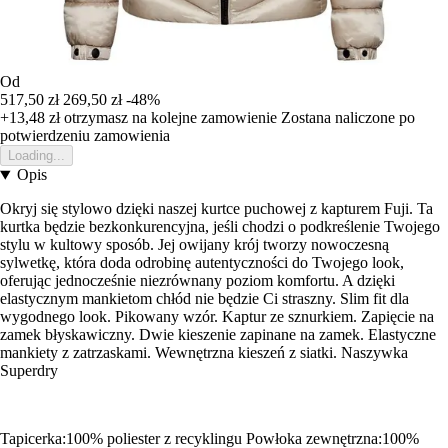
Od
517,50 zł
269,50 zł
-48%
+13,48 zł
otrzymasz na kolejne zamowienie
Zostana naliczone po
potwierdzeniu zamowienia
Loading...
Opis
Okryj się stylowo dzięki naszej kurtce puchowej z kapturem Fuji. Ta
kurtka będzie bezkonkurencyjna, jeśli chodzi o podkreślenie Twojego
stylu w kultowy sposób. Jej owijany krój tworzy nowoczesną
sylwetkę, która doda odrobinę autentyczności do Twojego look,
oferując jednocześnie niezrównany poziom komfortu. A dzięki
elastycznym mankietom chłód nie będzie Ci straszny. Slim fit dla
wygodnego look. Pikowany wzór. Kaptur ze sznurkiem. Zapięcie na
zamek błyskawiczny. Dwie kieszenie zapinane na zamek. Elastyczne
mankiety z zatrzaskami. Wewnętrzna kieszeń z siatki. Naszywka
Superdry
Tapicerka:100% poliester z recyklingu Powłoka zewnętrzna:100%