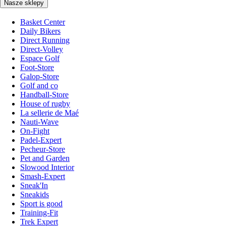
Nasze sklepy
Basket Center
Daily Bikers
Direct Running
Direct-Volley
Espace Golf
Foot-Store
Galop-Store
Golf and co
Handball-Store
House of rugby
La sellerie de Maé
Nauti-Wave
On-Fight
Padel-Expert
Pecheur-Store
Pet and Garden
Slowood Interior
Smash-Expert
Sneak'In
Sneakids
Sport is good
Training-Fit
Trek Expert