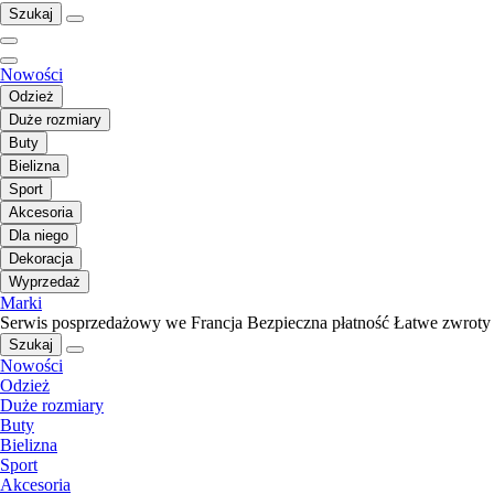
Szukaj
Nowości
Odzież
Duże rozmiary
Buty
Bielizna
Sport
Akcesoria
Dla niego
Dekoracja
Wyprzedaż
Marki
Serwis posprzedażowy we Francja
Bezpieczna płatność
Łatwe zwroty
Szukaj
Nowości
Odzież
Duże rozmiary
Buty
Bielizna
Sport
Akcesoria