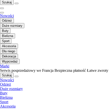
Szukaj
Nowości
Odzież
Duże rozmiary
Buty
Bielizna
Sport
Akcesoria
Dla niego
Dekoracja
Wyprzedaż
Marki
Serwis posprzedażowy we Francja
Bezpieczna płatność
Łatwe zwroty
Szukaj
Nowości
Odzież
Duże rozmiary
Buty
Bielizna
Sport
Akcesoria