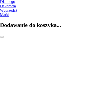
Dla niego
Dekoracja
Wyprzedaż
Marki
Dodawanie do koszyka...