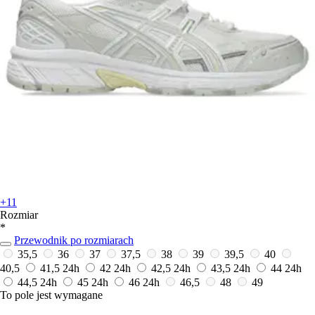
+11
Rozmiar
*
Przewodnik po rozmiarach
35,5
36
37
37,5
38
39
39,5
40
40,5
41,5
24h
42
24h
42,5
24h
43,5
24h
44
24h
44,5
24h
45
24h
46
24h
46,5
48
49
To pole jest wymagane