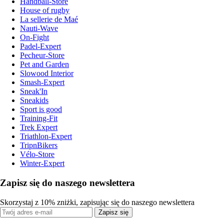
Handball-Store
House of rugby
La sellerie de Maé
Nauti-Wave
On-Fight
Padel-Expert
Pecheur-Store
Pet and Garden
Slowood Interior
Smash-Expert
Sneak'In
Sneakids
Sport is good
Training-Fit
Trek Expert
Triathlon-Expert
TripnBikers
Vélo-Store
Winter-Expert
Zapisz się do naszego newslettera
Skorzystaj z 10% zniżki, zapisując się do naszego newslettera
Zapisz się