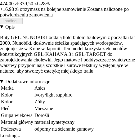
474,00 zł
339,50 zł
-28%
+16,98 zł
otrzymasz na kolejne zamowienie
Zostana naliczone po
potwierdzeniu zamowienia
Loading...
Opis
Buty GEL-NUNOBIKI oddają hołd butom trailowym z początku lat
2000. Nunobiki, dosłownie ścieżka spadających wodospadów,
znajduje się w Kobe w Japonii. Ten model korzysta z elementów
konstrukcyjnych GEL-KAHANA 3 i GEL-TARGET do
zaprojektowania cholewki. Jego matowe i półbłyszczące syntetyczne
warstwy przypominają szorstkie i surowe tekstury występujące w
naturze, aby stworzyć estetykę miejskiego trailu.
Dodatkowe informacje
Marka
Asics
Kolor
ivory/light sapphire
Kolor
Żółty
Płeć
Mieszane
Grupa wiekowa
Dorośli
Materiał główny
materiał syntetyczny
Podeszwa
odporny na ścieranie gumowy
Loading...