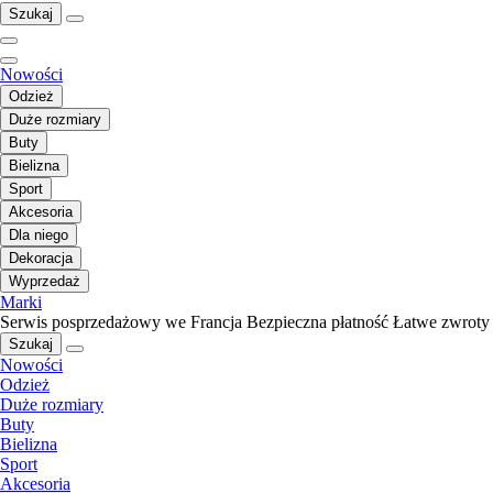
Szukaj
Nowości
Odzież
Duże rozmiary
Buty
Bielizna
Sport
Akcesoria
Dla niego
Dekoracja
Wyprzedaż
Marki
Serwis posprzedażowy we Francja
Bezpieczna płatność
Łatwe zwroty
Szukaj
Nowości
Odzież
Duże rozmiary
Buty
Bielizna
Sport
Akcesoria