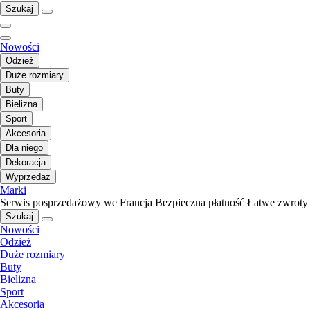
Szukaj
Nowości
Odzież
Duże rozmiary
Buty
Bielizna
Sport
Akcesoria
Dla niego
Dekoracja
Wyprzedaż
Marki
Serwis posprzedażowy we Francja
Bezpieczna płatność
Łatwe zwroty
Szukaj
Nowości
Odzież
Duże rozmiary
Buty
Bielizna
Sport
Akcesoria