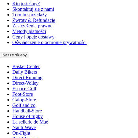
Kto jesteśmy?
Skontaktuj się z nami
Termin sprzedaży
Zwroty & Refundacje
Zastrzeżenia prawne
Metody płatności
Ceny i opcje dostawy
Oświadczenie o ochronie prywatności
Nasze sklepy
Basket Center
Daily Bikers
Direct Running
Direct-Volley
Espace Golf
Foot-Store
Galop-Store
Golf and co
Handball-Store
House of rugby
La sellerie de Maé
Nauti-Wave
On-Fight