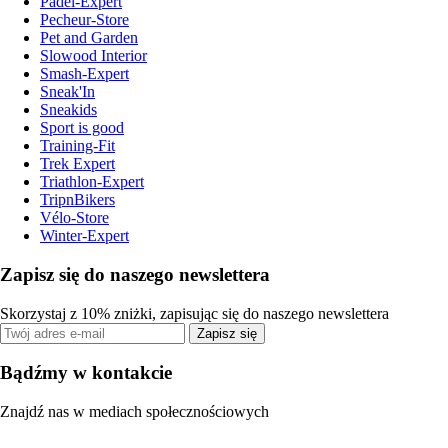
Padel-Expert
Pecheur-Store
Pet and Garden
Slowood Interior
Smash-Expert
Sneak'In
Sneakids
Sport is good
Training-Fit
Trek Expert
Triathlon-Expert
TripnBikers
Vélo-Store
Winter-Expert
Zapisz się do naszego newslettera
Skorzystaj z 10% zniżki, zapisując się do naszego newslettera
Zapisz się
Bądźmy w kontakcie
Znajdź nas w mediach społecznościowych