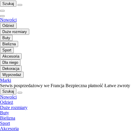
Szukaj
Nowości
Odzież
Duże rozmiary
Buty
Bielizna
Sport
Akcesoria
Dla niego
Dekoracja
Wyprzedaż
Marki
Serwis posprzedażowy we Francja
Bezpieczna płatność
Łatwe zwroty
Szukaj
Nowości
Odzież
Duże rozmiary
Buty
Bielizna
Sport
Akcesoria