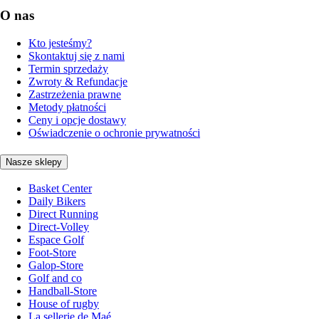
O nas
Kto jesteśmy?
Skontaktuj się z nami
Termin sprzedaży
Zwroty & Refundacje
Zastrzeżenia prawne
Metody płatności
Ceny i opcje dostawy
Oświadczenie o ochronie prywatności
Nasze sklepy
Basket Center
Daily Bikers
Direct Running
Direct-Volley
Espace Golf
Foot-Store
Galop-Store
Golf and co
Handball-Store
House of rugby
La sellerie de Maé