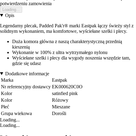
potwierdzeniu zamowienia
Loading...
Opis
Legendarny plecak, Padded Pak'r® marki Eastpak łączy świeży styl z
solidnym wykonaniem, ma komfortowe, wyściełane szelki i plecy.
Duża komora główna z naszą charakterystyczną przednią
kieszenią
Wykonanie w 100% z ultra wytrzymałego nylonu
Wyściełane szelki i plecy dla wygody noszenia wszędzie tam,
gdzie się udasz
Dodatkowe informacje
Marka
Eastpak
Nr referencyjny dostawcy
EK000620C0O
Kolor
satinfied pink
Kolor
Różowy
Płeć
Mieszane
Grupa wiekowa
Dorośli
Loading...
Loading...