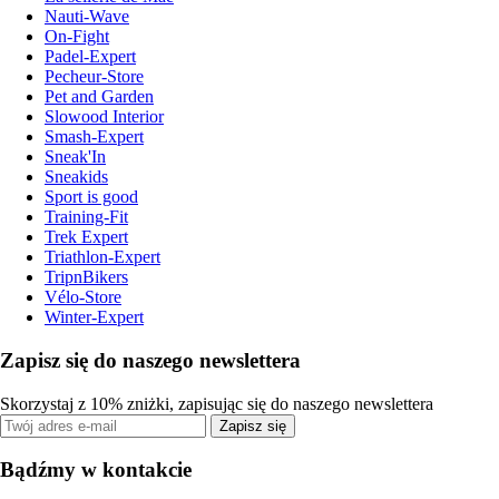
Nauti-Wave
On-Fight
Padel-Expert
Pecheur-Store
Pet and Garden
Slowood Interior
Smash-Expert
Sneak'In
Sneakids
Sport is good
Training-Fit
Trek Expert
Triathlon-Expert
TripnBikers
Vélo-Store
Winter-Expert
Zapisz się do naszego newslettera
Skorzystaj z 10% zniżki, zapisując się do naszego newslettera
Zapisz się
Bądźmy w kontakcie