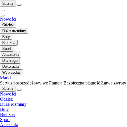
Szukaj
Nowości
Odzież
Duże rozmiary
Buty
Bielizna
Sport
Akcesoria
Dla niego
Dekoracja
Wyprzedaż
Marki
Serwis posprzedażowy we Francja
Bezpieczna płatność
Łatwe zwroty
Szukaj
Nowości
Odzież
Duże rozmiary
Buty
Bielizna
Sport
Akcesoria