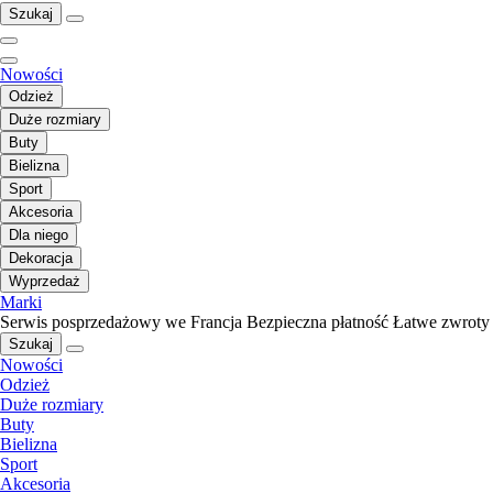
Szukaj
Nowości
Odzież
Duże rozmiary
Buty
Bielizna
Sport
Akcesoria
Dla niego
Dekoracja
Wyprzedaż
Marki
Serwis posprzedażowy we Francja
Bezpieczna płatność
Łatwe zwroty
Szukaj
Nowości
Odzież
Duże rozmiary
Buty
Bielizna
Sport
Akcesoria