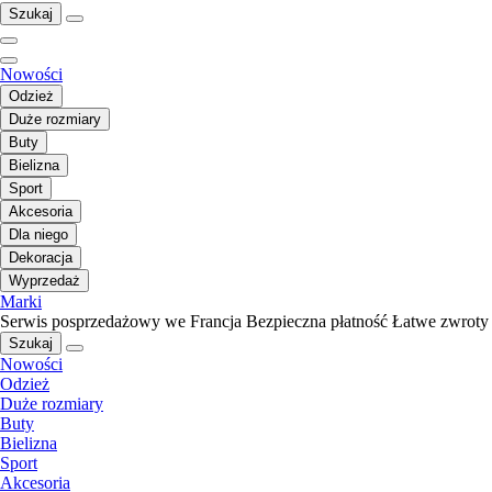
Szukaj
Nowości
Odzież
Duże rozmiary
Buty
Bielizna
Sport
Akcesoria
Dla niego
Dekoracja
Wyprzedaż
Marki
Serwis posprzedażowy we Francja
Bezpieczna płatność
Łatwe zwroty
Szukaj
Nowości
Odzież
Duże rozmiary
Buty
Bielizna
Sport
Akcesoria