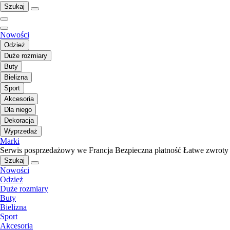
Szukaj
Nowości
Odzież
Duże rozmiary
Buty
Bielizna
Sport
Akcesoria
Dla niego
Dekoracja
Wyprzedaż
Marki
Serwis posprzedażowy we Francja
Bezpieczna płatność
Łatwe zwroty
Szukaj
Nowości
Odzież
Duże rozmiary
Buty
Bielizna
Sport
Akcesoria