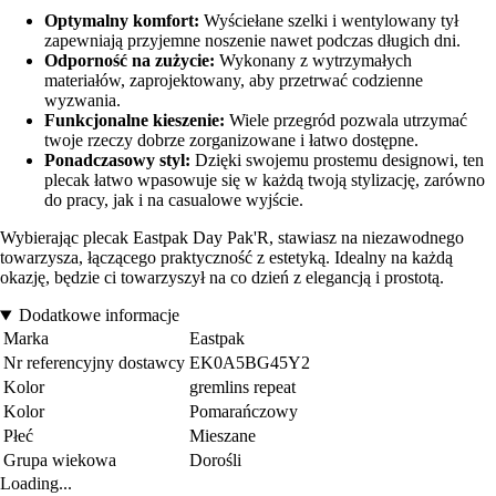
Optymalny komfort:
Wyściełane szelki i wentylowany tył
zapewniają przyjemne noszenie nawet podczas długich dni.
Odporność na zużycie:
Wykonany z wytrzymałych
materiałów, zaprojektowany, aby przetrwać codzienne
wyzwania.
Funkcjonalne kieszenie:
Wiele przegród pozwala utrzymać
twoje rzeczy dobrze zorganizowane i łatwo dostępne.
Ponadczasowy styl:
Dzięki swojemu prostemu designowi, ten
plecak łatwo wpasowuje się w każdą twoją stylizację, zarówno
do pracy, jak i na casualowe wyjście.
Wybierając plecak Eastpak Day Pak'R, stawiasz na niezawodnego
towarzysza, łączącego praktyczność z estetyką. Idealny na każdą
okazję, będzie ci towarzyszył na co dzień z elegancją i prostotą.
Dodatkowe informacje
Marka
Eastpak
Nr referencyjny dostawcy
EK0A5BG45Y2
Kolor
gremlins repeat
Kolor
Pomarańczowy
Płeć
Mieszane
Grupa wiekowa
Dorośli
Loading...