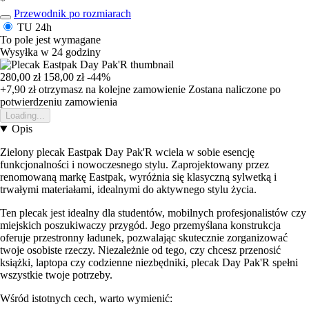
*
Przewodnik po rozmiarach
TU
24h
To pole jest wymagane
Wysyłka w 24 godziny
280,00 zł
158,00 zł
-44%
+7,90 zł
otrzymasz na kolejne zamowienie
Zostana naliczone po
potwierdzeniu zamowienia
Loading...
Opis
Zielony plecak Eastpak Day Pak'R wciela w sobie esencję
funkcjonalności i nowoczesnego stylu. Zaprojektowany przez
renomowaną markę Eastpak, wyróżnia się klasyczną sylwetką i
trwałymi materiałami, idealnymi do aktywnego stylu życia.
Ten plecak jest idealny dla studentów, mobilnych profesjonalistów czy
miejskich poszukiwaczy przygód. Jego przemyślana konstrukcja
oferuje przestronny ładunek, pozwalając skutecznie zorganizować
twoje osobiste rzeczy. Niezależnie od tego, czy chcesz przenosić
książki, laptopa czy codzienne niezbędniki, plecak Day Pak'R spełni
wszystkie twoje potrzeby.
Wśród istotnych cech, warto wymienić: