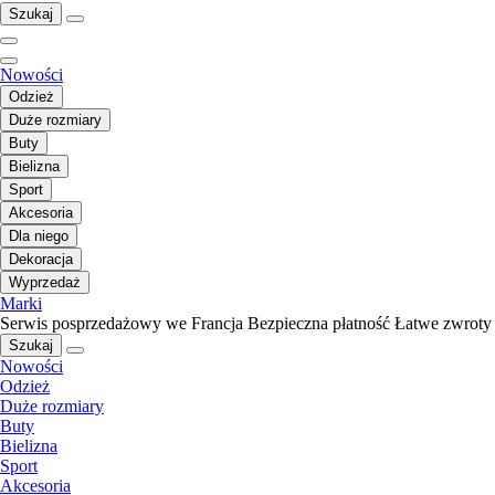
Szukaj
Nowości
Odzież
Duże rozmiary
Buty
Bielizna
Sport
Akcesoria
Dla niego
Dekoracja
Wyprzedaż
Marki
Serwis posprzedażowy we Francja
Bezpieczna płatność
Łatwe zwroty
Szukaj
Nowości
Odzież
Duże rozmiary
Buty
Bielizna
Sport
Akcesoria