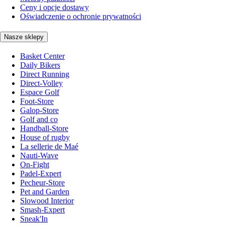
Ceny i opcje dostawy
Oświadczenie o ochronie prywatności
Nasze sklepy
Basket Center
Daily Bikers
Direct Running
Direct-Volley
Espace Golf
Foot-Store
Galop-Store
Golf and co
Handball-Store
House of rugby
La sellerie de Maé
Nauti-Wave
On-Fight
Padel-Expert
Pecheur-Store
Pet and Garden
Slowood Interior
Smash-Expert
Sneak'In