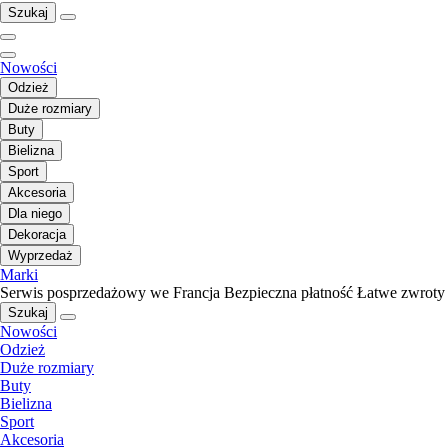
Szukaj
Nowości
Odzież
Duże rozmiary
Buty
Bielizna
Sport
Akcesoria
Dla niego
Dekoracja
Wyprzedaż
Marki
Serwis posprzedażowy we Francja
Bezpieczna płatność
Łatwe zwroty
Szukaj
Nowości
Odzież
Duże rozmiary
Buty
Bielizna
Sport
Akcesoria