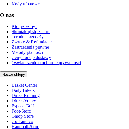
Kody rabatowe
O nas
Kto jesteśmy?
Skontaktuj się z nami
Termin sprzedaży
Zwroty & Refundacje
Zastrzeżenia prawne
Metody płatności
Ceny i opcje dostawy
Oświadczenie o ochronie prywatności
Nasze sklepy
Basket Center
Daily Bikers
Direct Running
Direct-Volley
Espace Golf
Foot-Store
Galop-Store
Golf and co
Handball-Store