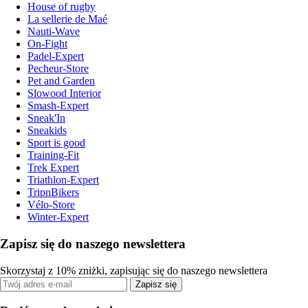
House of rugby
La sellerie de Maé
Nauti-Wave
On-Fight
Padel-Expert
Pecheur-Store
Pet and Garden
Slowood Interior
Smash-Expert
Sneak'In
Sneakids
Sport is good
Training-Fit
Trek Expert
Triathlon-Expert
TripnBikers
Vélo-Store
Winter-Expert
Zapisz się do naszego newslettera
Skorzystaj z 10% zniżki, zapisując się do naszego newslettera
Zapisz się