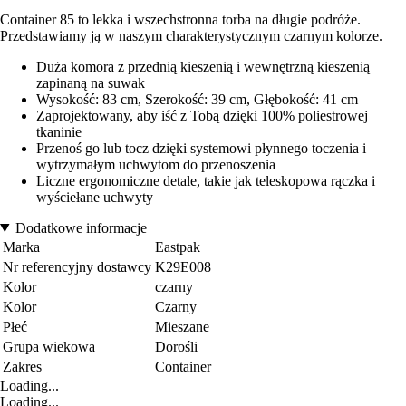
Container 85 to lekka i wszechstronna torba na długie podróże.
Przedstawiamy ją w naszym charakterystycznym czarnym kolorze.
Duża komora z przednią kieszenią i wewnętrzną kieszenią
zapinaną na suwak
Wysokość: 83 cm, Szerokość: 39 cm, Głębokość: 41 cm
Zaprojektowany, aby iść z Tobą dzięki 100% poliestrowej
tkaninie
Przenoś go lub tocz dzięki systemowi płynnego toczenia i
wytrzymałym uchwytom do przenoszenia
Liczne ergonomiczne detale, takie jak teleskopowa rączka i
wyściełane uchwyty
Dodatkowe informacje
Marka
Eastpak
Nr referencyjny dostawcy
K29E008
Kolor
czarny
Kolor
Czarny
Płeć
Mieszane
Grupa wiekowa
Dorośli
Zakres
Container
Loading...
Loading...