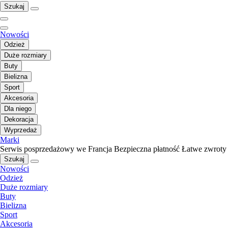
Szukaj
Nowości
Odzież
Duże rozmiary
Buty
Bielizna
Sport
Akcesoria
Dla niego
Dekoracja
Wyprzedaż
Marki
Serwis posprzedażowy we Francja
Bezpieczna płatność
Łatwe zwroty
Szukaj
Nowości
Odzież
Duże rozmiary
Buty
Bielizna
Sport
Akcesoria