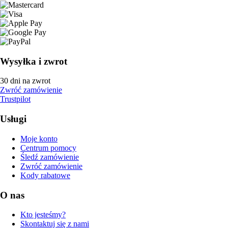
Wysyłka i zwrot
30 dni na zwrot
Zwróć zamówienie
Trustpilot
Usługi
Moje konto
Centrum pomocy
Śledź zamówienie
Zwróć zamówienie
Kody rabatowe
O nas
Kto jesteśmy?
Skontaktuj się z nami