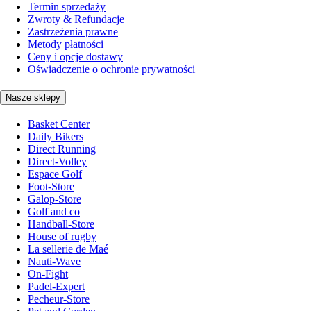
Termin sprzedaży
Zwroty & Refundacje
Zastrzeżenia prawne
Metody płatności
Ceny i opcje dostawy
Oświadczenie o ochronie prywatności
Nasze sklepy
Basket Center
Daily Bikers
Direct Running
Direct-Volley
Espace Golf
Foot-Store
Galop-Store
Golf and co
Handball-Store
House of rugby
La sellerie de Maé
Nauti-Wave
On-Fight
Padel-Expert
Pecheur-Store