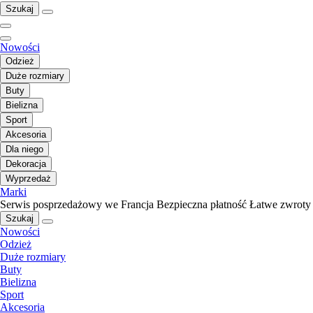
Szukaj
Nowości
Odzież
Duże rozmiary
Buty
Bielizna
Sport
Akcesoria
Dla niego
Dekoracja
Wyprzedaż
Marki
Serwis posprzedażowy we Francja
Bezpieczna płatność
Łatwe zwroty
Szukaj
Nowości
Odzież
Duże rozmiary
Buty
Bielizna
Sport
Akcesoria